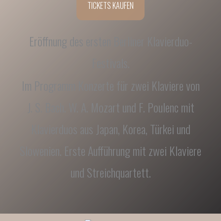
TICKETS KAUFEN
Eröffnung des ersten Berliner Klavierduo-
Festivals.
Im Programm Konzerte für zwei Klaviere von
J. S. Bach. W. A. Mozart und F. Poulenc mit
Klavierduos aus Japan, Korea, Türkei und
Slowenien. Erste Aufführung mit zwei Klaviere
und Streichquartett.