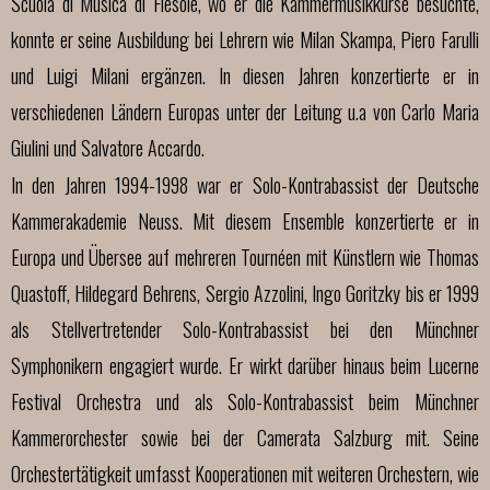
Scuola di Musica di Fiesole, wo er die Kammermusikkurse
besuchte,
konnte er seine Ausbildung bei Lehrern wie Milan
Skampa, Piero Farulli
und Luigi Milani ergänzen. In diesen Jahren
konzertierte er in
verschiedenen Ländern Europas unter der Leitung
u.a von Carlo Maria
Giulini und Salvatore Accardo.
In den Jahren 1994-1998 war er Solo-Kontrabassist der Deutsche
Kammerakademie Neuss. Mit diesem Ensemble konzertierte er in
Europa und Übersee auf
mehreren Tournéen mit Künstlern wie Thomas
Quastoff, Hildegard Behrens, Sergio Azzolini,
Ingo Goritzky bis er 1999
als Stellvertretender Solo-Kontrabassist bei den Münchner
Symphonikern engagiert wurde. Er wirkt darüber hinaus beim Lucerne
Festival Orchestra
und als Solo-Kontrabassist beim Münchner
Kammerorchester sowie bei der Camerata
Salzburg mit. Seine
Orchestertätigkeit umfasst Kooperationen mit weiteren Orchestern, wie