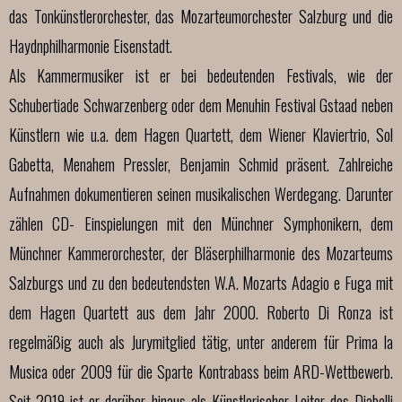
das Tonkünstlerorchester, das Mozarteumorchester Salzburg und die
Haydnphilharmonie
Eisenstadt.
Als Kammermusiker ist er bei bedeutenden Festivals, wie der
Schubertiade Schwarzenberg
oder dem Menuhin Festival Gstaad neben
Künstlern wie u.a. dem Hagen Quartett, dem Wiener
Klaviertrio, Sol
Gabetta, Menahem Pressler, Benjamin Schmid präsent.
Zahlreiche
Aufnahmen dokumentieren seinen musikalischen Werdegang. Darunter
zählen CD-
Einspielungen mit den Münchner Symphonikern, dem
Münchner Kammerorchester, der
Bläserphilharmonie des Mozarteums
Salzburgs und zu den bedeutendsten W.A. Mozarts
Adagio e Fuga mit
dem Hagen Quartett aus dem Jahr 2000.
Roberto Di Ronza ist
regelmäßig auch als Jurymitglied tätig, unter anderem für Prima la
Musica oder 2009 für die Sparte Kontrabass beim ARD-Wettbewerb.
Seit 2019 ist er darüber
hinaus als Künstlerischer Leiter des Diabelli